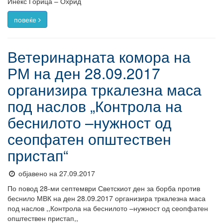
Инекс Горица – Охрид
повеќе
Ветеринарната комора на
РМ на ден 28.09.2017
организира тркалезна маса
под наслов „Контрола на
беснилото –нужност од
сеопфатен општествен
пристап“
објавено на 27.09.2017
По повод 28-ми септември Светскиот ден за борба против
беснило МВК на ден 28.09.2017 организира тркалезна маса
под наслов ,,Контрола на беснилото –нужност од сеопфатен
општествен пристап,,