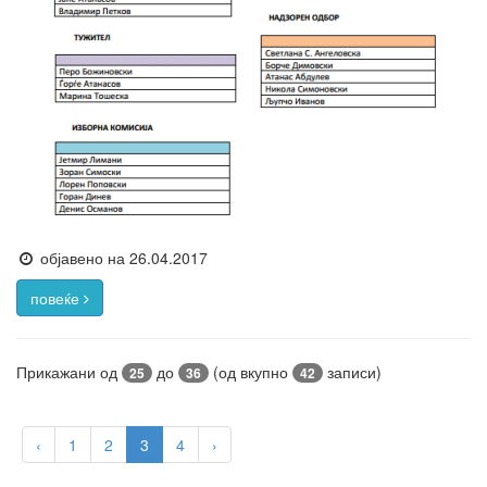
објавено на 26.04.2017
повеќе
Прикажани од
до
(од вкупно
записи)
25
36
42
‹
1
2
3
4
›