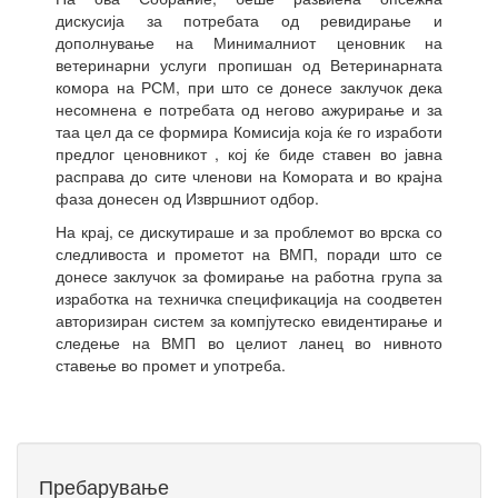
дискусија за потребата од ревидирање и
дополнување на Минималниот ценовник на
ветеринарни услуги пропишан од Ветеринарната
комора на РСМ, при што се донесе заклучок дека
несомнена е потребата од негово ажурирање и за
таа цел да се формира Комисија која ќе го изработи
предлог ценовникот , кој ќе биде ставен во јавна
расправа до сите членови на Комората и во крајна
фаза донесен од Извршниот одбор.
На крај, се дискутираше и за проблемот во врска со
следливоста и прометот на ВМП, поради што се
донесе заклучок за фомирање на работна група за
изработка на техничка спецификација на соодветен
авторизиран систем за компјутеско евидентирање и
следење на ВМП во целиот ланец во нивното
ставење во промет и употреба.
Пребарување