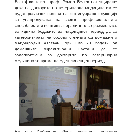
Во тој контекст, проф. Ромел Велев потенцираше
дека на докторите по ветеринарна медицина им се
нудат различни видови на континуирана едукација
за унапредување на своите професионалните
способности и вештини, поради што се размислува,
во иднина бодовите во лиценцниот период да се
категоризираат на бодови стекнати од домашни и
меѓународни настани, при што 70 бодови од
домашните акредитирани настани да се
задолжителни за докторите по ветеринарни
медицина за време на еден лиценцен период.
На ова Собрание, беше развиена опсежна