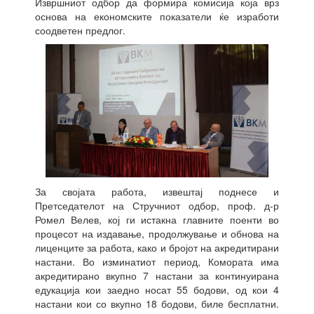
Извршниот одбор да формира комисија која врз
основа на економските показатели ќе изработи
соодветен предлог.
За својата работа, извештај поднесе и
Претседателот на Стручниот одбор, проф. д-р
Ромел Велев, кој ги истакна главните поенти во
процесот на издавање, продолжување и обнова на
лиценците за работа, како и бројот на акредитирани
настани. Во изминатиот период, Комората има
акредитирано вкупно 7 настани за континуирана
едукација кои заедно носат 55 бодови, од кои 4
настани кои со вкупно 18 бодови, биле бесплатни.