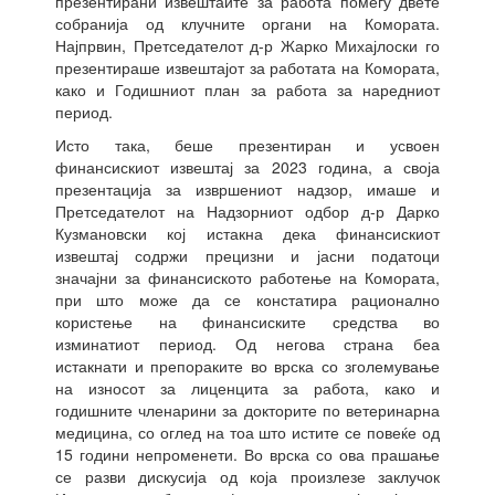
презентирани извештаите за работа помеѓу двете
собранија од клучните органи на Комората.
Најпрвин, Претседателот д-р Жарко Михајлоски го
презентираше извештајот за работата на Комората,
како и Годишниот план за работа за наредниот
период.
Исто така, беше презентиран и усвоен
финансискиот извештај за 2023 година, а своја
презентација за извршениот надзор, имаше и
Претседателот на Надзорниот одбор д-р Дарко
Кузмановски кој истакна дека финансискиот
извештај содржи прецизни и јасни податоци
значајни за финансиското работење на Комората,
при што може да се констатира рационално
користење на финансиските средства во
изминатиот период. Од негова страна беа
истакнати и препораките во врска со зголемување
на износот за лиценцита за работа, како и
годишните членарини за докторите по ветеринарна
медицина, со оглед на тоа што истите се повеќе од
15 години непроменети. Во врска со ова прашање
се разви дискусија од која произлезе заклучок