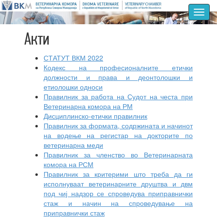
Toggl
navig
Акти
СТАТУТ ВКМ 2022
Кодекс на професионалните етички
должности и права и деонтолошки и
етиолошки односи
Правилник за работа на Судот на честа при
Ветеринарна комора на РМ
Дисциплинско-етички правилник
Правилник за формата, содржината и начинот
на водење на регистар на докторите по
ветеринарна меди
Правилник за членство во Ветеринарната
комора на РСМ
Правилник за критерими што треба да ги
исполнуваат ветеринарните друштва и двм
под чиј надзор се спроведува приправнички
стаж и начин на спроведување на
приправнички стаж