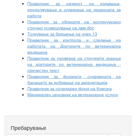
Правилник за начинот на издавање,
продолжување и одземање на лиценцата за
работа
Правилник за облиците на континуирано
стручно усовршување на двм.doc
Толкување за бришење на член 13
Правилник за контрола и следење на
работата на Докторите по ветеринарна
медицина
Правилник за проверка на стручните знаења
на докторите по ветеринарна медицина -
пречистен текст
Правилник за формата, содржината на
барањето за добивање на акредитација
Правилник за солидарен фонд на Комора
Минимален ценовник на ветеринарни услуги
Пребарување