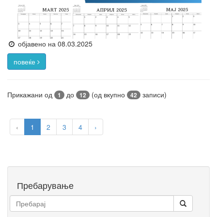
објавено на 08.03.2025
повеќе
Прикажани од
до
(од вкупно
записи)
1
12
42
‹
1
2
3
4
›
Пребарување