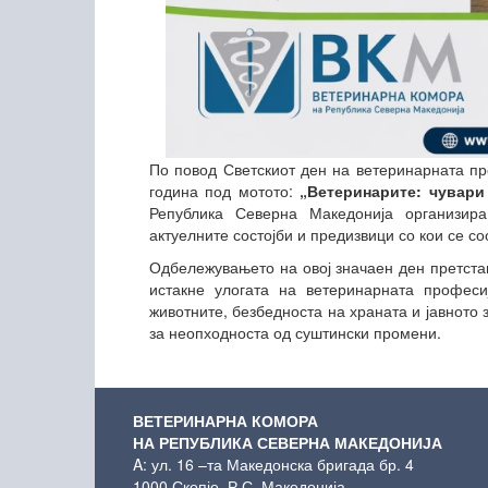
По повод Светскиот ден на ветеринарната пр
година под мотото:
„Ветеринарите: чувари
Република Северна Македонија организира
актуелните состојби и предизвици со кои се с
Одбележувањето на овој значаен ден претста
истакне улогата на ветеринарната професи
животните, безбедноста на храната и јавното 
за неопходноста од суштински промени.
ВЕТЕРИНАРНА КОМОРА
НА РЕПУБЛИКА СЕВЕРНА МАКЕДОНИЈА
A: ул. 16 –та Македонска бригада бр. 4
1000 Скопје, Р.С. Македонија