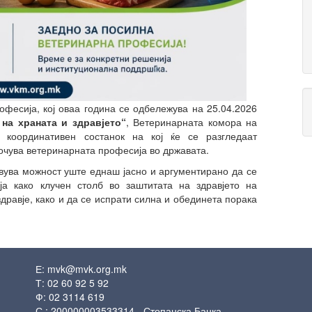
офесија, кој оваа година се одбележува на 25.04.2026
 на храната и здравјето“
, Ветеринарната комора на
 координативен состанок на кој ќе се разгледаат
оочува ветеринарната професија во државата.
вува можност уште еднаш јасно и аргументирано да се
ја како клучен столб во заштитата на здравјето на
здравје, како и да се испрати силна и обединета порака
Е:
mvk@mvk.org.mk
Т: 02 60 92 5 92
Ф: 02 3114 619
С.: 200000003533314 - Стопанска Банка