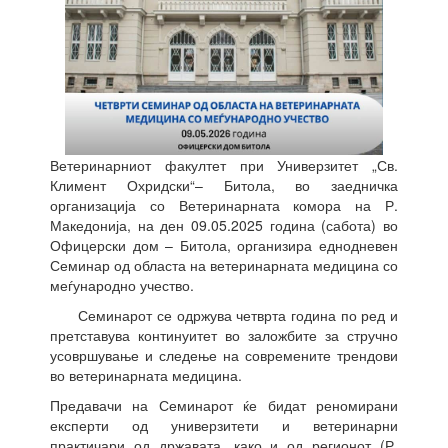
Ветеринарниот факултет при Универзитет „Св.
Климент Охридски“– Битола, во заедничка
организација со Ветеринарната комора на Р.
Македонија, на ден 09.05.2025 година (сабота) во
Офицерски дом – Битола, организира еднодневен
Семинар од областа на ветеринарната медицина со
меѓународно учество.
Семинарот се одржува четврта година по ред и
претставува континуитет во заложбите за стручно
усовршување и следење на современите трендови
во ветеринарната медицина.
Предавачи на Семинарот ќе бидат реномирани
експерти од универзитети и ветеринарни
практичари од државата, како и од регионот (Р.