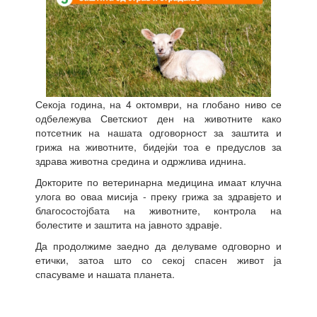
Секоја година, на 4 октомври, на глобано ниво се
одбележува Светскиот ден на животните како
потсетник на нашата одговорност за заштита и
грижа на животните, бидејќи тоа е предуслов за
здрава животна средина и одржлива иднина.
Докторите по ветеринарна медицина имаат клучна
улога во оваа мисија - преку грижа за здравјето и
благосостојбата на животните, контрола на
болестите и заштита на јавното здравје.
Да продолжиме заедно да делуваме одговорно и
етички, затоа што со секој спасен живот ја
спасуваме и нашата планета.