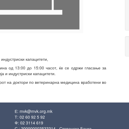
 индустриски капацитети,
дина од 13:00 до 15:00 часот, ќе се одржи гласање за
а и индустриски капацитети.
орот на доктори по ветеринарна медицина вработени во
Е:
mvk@mvk.org.mk
Т: 02 60 92 5 92
Ф: 02 3114 619
С.: 200000003533314 - Стопанска Банка