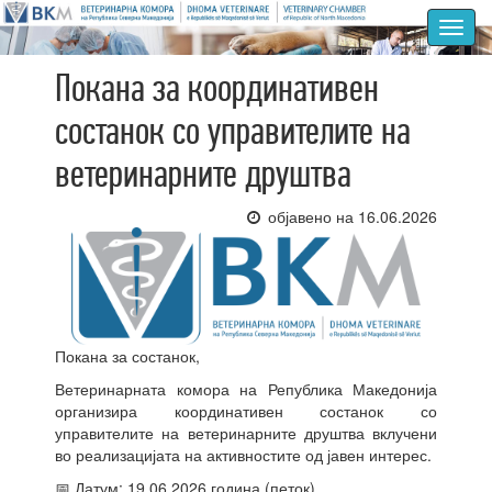
Toggl
navig
Покана за координативен
состанок со управителите на
ветеринарните друштва
објавено на 16.06.2026
Покана за состанок,
Ветеринарната комора на Република Македонија
организира координативен состанок со
управителите на ветеринарните друштва вклучени
во реализацијата на активностите од јавен интерес.
📅 Датум: 19.06.2026 година (петок)