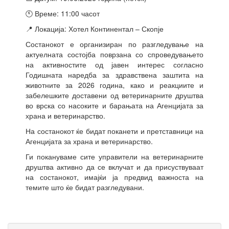
🕚 Време: 11:00 часот
📍 Локација: Хотел Континентал – Скопје
Состанокот е организиран по разгледување на
актуелната состојба поврзана со спроведувањето
на активностите од јавен интерес согласно
Годишната наредба за здравствена заштита на
животните за 2026 година, како и реакциите и
забелешките доставени од ветеринарните друштва
во врска со насоките и барањата на Агенцијата за
храна и ветеринарство.
На состанокот ќе бидат поканети и претставници на
Агенцијата за храна и ветеринарство.
Ги покануваме сите управители на ветеринарните
друштва активно да се вклучат и да присуствуваат
на состанокот, имајќи ја предвид важноста на
темите што ќе бидат разгледувани.