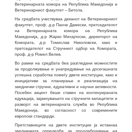
Ветеринарната комора на Република Македонија и
Ветеринарниот факултет – Битола.
На средбата учествуваа деканот на Ветеринарниот
факултет, проф. д-р Панче Дамески, претседателот
на Ветеринарната комора на Република
Македонија, д-р Жарко Михајлоски, директорот на
Комората, д-р Томислав Николовски, како и
претседателот на Стручниот одбор на Комората,
проф. д-р Ромел Велев.
Во рамки на средбата беа разгледани можностите
за продолжување и унапредување на досегашната
успешна соработка помеѓу двете институции, како и
иницијативи за планирање и реализација на
заеднички стручни, едукативни и научни активности.
Посебен акцент беше ставен на континуираната
едукација, зајакнувањето на стручните капацитети и
развојот на ветеринарната служба во Република
Македонија, во согласност со современите
европски стандарди.
Претставниците на двете институции ја истакнаа
заедничката определба за продлабочување на